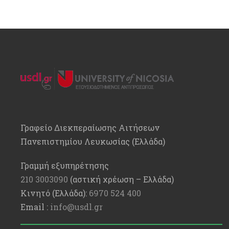
Γραφείο Διεκπεραίωσης Αιτήσεων
Πανεπιστημίου Λευκωσίας (Ελλάδα)
Γραμμή εξυπηρέτησης
210 3003090
(αστική χρέωση – Ελλάδα)
Κινητό (Ελλάδα):
6970 524 400
Email :
info@usdl.gr