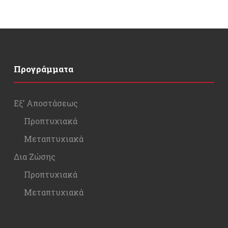
Προγράμματα
Εξ’ Αποστάσεως
Προπτυχιακά
Μεταπτυχιακά
Δια Ζώσης
Προπτυχιακά
Μεταπτυχιακά